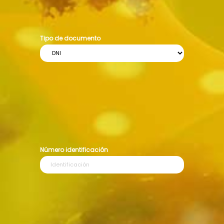
Tipo de documento
Número identificación