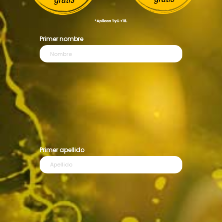
Primer nombre
Primer apellido