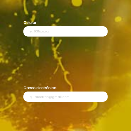
Celular
Correo electrónico